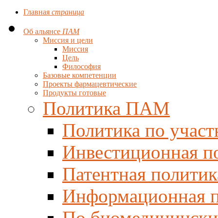
Главная
страница
Об альянсе
ПАМ
Миссия и цели
Миссия
Цель
Философия
Базовые компетенции
Проекты фармацевтические
Продукты готовые
Политика ПАМ
Политика по участ
Инвестиционная п
Патентная политик
Информационная п
По биомедицински